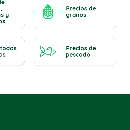
de
,
Precios de
as y
granos
os
Precios de
 todos
pescado
os