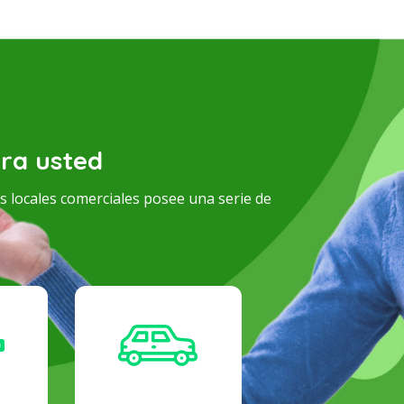
ra usted
us locales comerciales posee una serie de