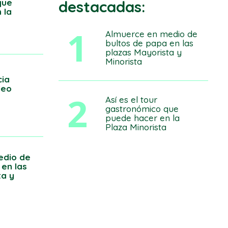
que
destacadas:
 la
1
Almuerce en medio de
bultos de papa en las
plazas Mayorista y
Minorista
cia
leo
2
Así es el tour
gastronómico que
puede hacer en la
Plaza Minorista
edio de
 en las
ta y