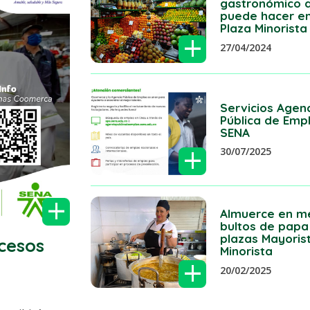
gastronómico 
puede hacer en
Plaza Minorista
+
27/04/2024
Servicios Agen
Pública de Emp
SENA
+
30/07/2025
+
Almuerce en m
bultos de papa
plazas Mayoris
cesos
Minorista
+
20/02/2025