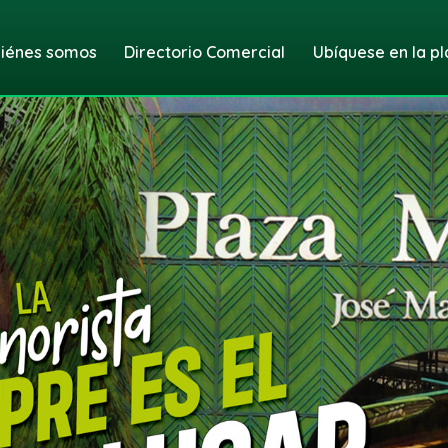
iénes somos
Directorio Comercial
Ubíquese en la pl