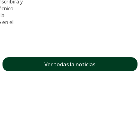
scribirá y
écnico
la
 en el
Ver todas la noticias