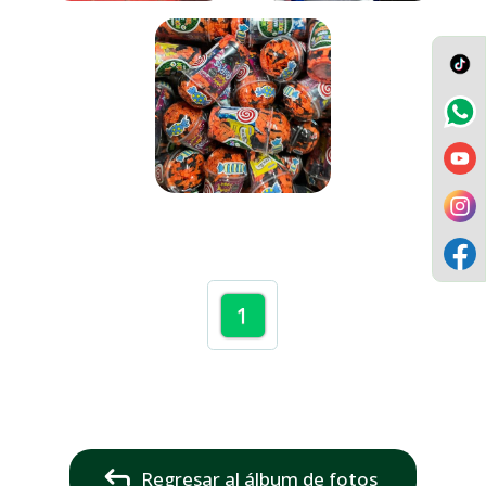
1
Regresar al álbum de fotos