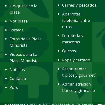
Carnes y pescados
Ubíquese en la
plaza
Abarrotes,
telefonía, entre
Notiplaza
otros
Sorteos
Ferretería y
Fotos de La Plaza
mascotas
Minorista
Quesos
Videos de la La
Ropa y calzado
Plaza Minorista
Restaurantes
Noticias
típicos y gourmet
Contacto
Administración,
Pqrs
banco y gimnasio
Dirección:
Calle 55A # 57-80 Medellín, Colombia -
Pbx: